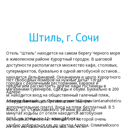
Штиль, г. Сочи
Отель "Штиль" находится на самом берегу Черного моря
в живописном районе Курортный городок. В шаговой
доступности располагается множество кафе, столовых,
супермаркетов, буквально в одной автобусной остановке
находится Дельфинарий, Океанариум и центр Курортного
Нет свободных номеров на нужные даты? Тогда
городка с различными ресторанами, караоке и
предлагаем рассмотреть другие наши гостиницы в
магазинами сувениров, одежды и обуви. Буквально в 200
Адлере:
м. находится вход на общественный галечный пляж,
Анжела Лантана, ул. Просвещения 162 www.lantanahotel.ru
оборудованный шезлонгами и зонтами (за
дополнительную плату). Вход на пляж бесплатный. В 5
Алиса , ул. Станиславского 39 www.gd-alisa.ru
минутах ходьбы от отеля находится автобусная
BEST, ул. Урицкого 12 www.gd-best.ru
остановка "Пансионат Южный", от которой очень
удобно добираться как до центра Адлера, Олимпийского
ОТДЕЛ БРОНИРОВАНИЯ 8-988-186-52-02